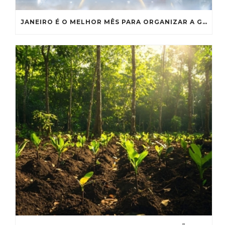
JANEIRO É O MELHOR MÊS PARA ORGANIZAR A GESTÃO DE RESÍDUOS DO SEU SHOPPING