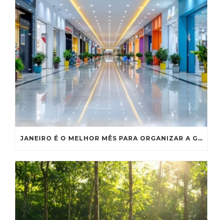
JANEIRO É O MELHOR MÊS PARA ORGANIZAR A GESTÃO DE RESÍDUOS DO SEU SHOPPING