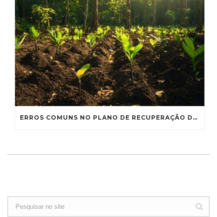
ERROS COMUNS NO PLANO DE RECUPERAÇÃO DE ÁREAS DEGRADADAS E COMO EVITÁ-LOS