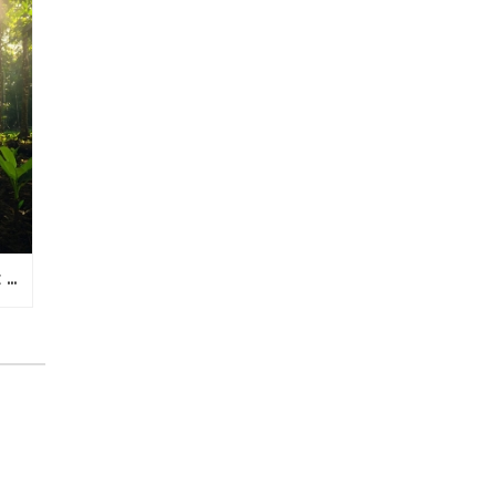
ERROS COMUNS NO PLANO DE RECUPERAÇÃO DE ÁREAS DEGRADADAS E COMO EVITÁ-LOS