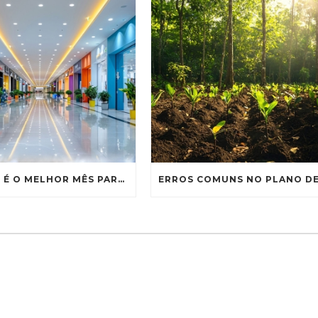
JANEIRO É O MELHOR MÊS PARA ORGANIZAR A GESTÃO DE RESÍDUOS DO SEU SHOPPING