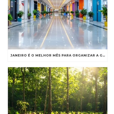
JANEIRO É O MELHOR MÊS PARA ORGANIZAR A GESTÃO DE RESÍDUOS DO SEU SHOPPING