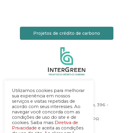
Projetos de crédito de carbono
Utilizamos cookies para melhorar
Localização
sua experiência em nossos
serviços e visitas repetidas de
Rua Heitor Stockler de França, 396 -
acordo com seus interesses. Ao
sala 1506
navegar você concorda com as
condições de uso do site e de
Centro Cívico – Curitiba – PR
cookies. Saiba mais
Diretiva de
CEP.: 80030-030
Privacidade
e aceita as condições