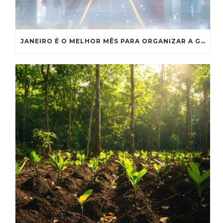
JANEIRO É O MELHOR MÊS PARA ORGANIZAR A GESTÃO DE RESÍDUOS DO SEU SHOPPING