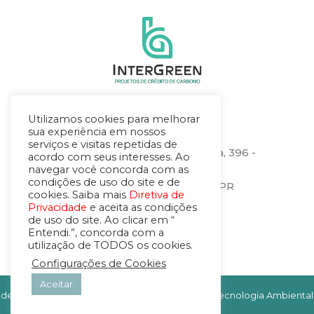
Utilizamos cookies para melhorar
Localização
sua experiência em nossos
serviços e visitas repetidas de
Rua Heitor Stockler de França, 396 -
acordo com seus interesses. Ao
sala 1506
navegar você concorda com as
condições de uso do site e de
Centro Cívico – Curitiba – PR
cookies. Saiba mais
Diretiva de
CEP.: 80030-030
Privacidade
e aceita as condições
de uso do site. Ao clicar em “
Entendi.”, concorda com a
utilização de TODOS os cookies.
Configurações de Cookies
Aceitar
desenvolvido com
por
Interbio Tecnologia Ambiental
© 2022