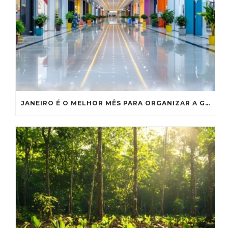
JANEIRO É O MELHOR MÊS PARA ORGANIZAR A GESTÃO DE RESÍDUOS DO SEU SHOPPING