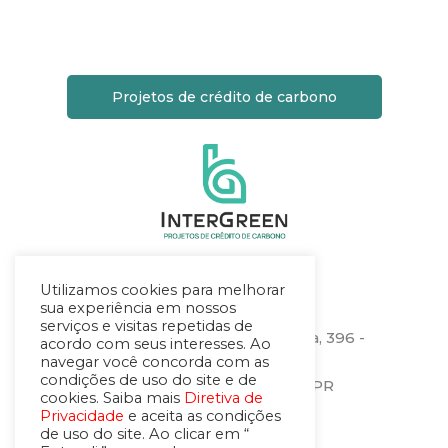
Projetos de crédito de carbono
Utilizamos cookies para melhorar
Localização
sua experiência em nossos
serviços e visitas repetidas de
Rua Heitor Stockler de França, 396 -
acordo com seus interesses. Ao
sala 1506
navegar você concorda com as
condições de uso do site e de
Centro Cívico – Curitiba – PR
cookies. Saiba mais
Diretiva de
CEP.: 80030-030
Privacidade
e aceita as condições
de uso do site. Ao clicar em “