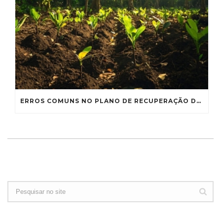
ERROS COMUNS NO PLANO DE RECUPERAÇÃO DE ÁREAS DEGRADADAS E COMO EVITÁ-LOS