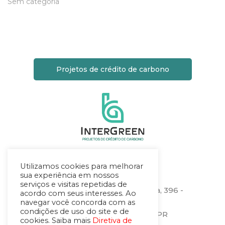
Sem categoria
Projetos de crédito de carbono
Utilizamos cookies para melhorar
Localização
sua experiência em nossos
serviços e visitas repetidas de
Rua Heitor Stockler de França, 396 -
acordo com seus interesses. Ao
sala 1506
navegar você concorda com as
condições de uso do site e de
Centro Cívico – Curitiba – PR
cookies. Saiba mais
Diretiva de