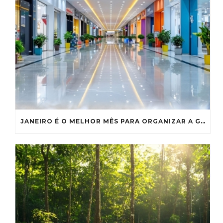
JANEIRO É O MELHOR MÊS PARA ORGANIZAR A GESTÃO DE RESÍDUOS DO SEU SHOPPING