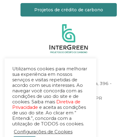
Projetos de crédito de carbono
Utilizamos cookies para melhorar
Localização
sua experiência em nossos
serviços e visitas repetidas de
Rua Heitor Stockler de França, 396 -
acordo com seus interesses. Ao
sala 1506
navegar você concorda com as
condições de uso do site e de
Centro Cívico – Curitiba – PR
cookies. Saiba mais
Diretiva de
CEP.: 80030-030
Privacidade
e aceita as condições
de uso do site. Ao clicar em “
Entendi.”, concorda com a
utilização de TODOS os cookies.
Configurações de Cookies